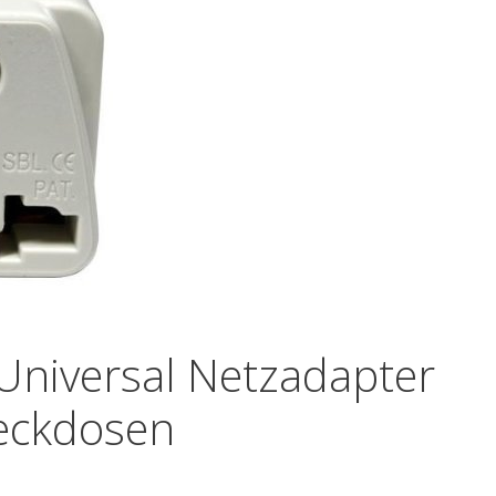
niversal Netzadapter
teckdosen